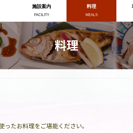
施設案内
料理
FACILITY
MEALS
料理
使った
お料理をご堪能ください。